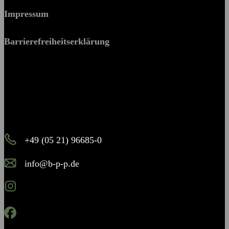
Impressum
Barrierefreiheitserklärung
Es piekst bei Ihnen?
Melden Sie sich – wir helfen Ihnen dabei, den Stachel zu
ziehen.
+49 (05 21) 96685-0
info@b-p-p.de
Instagram
Facebook