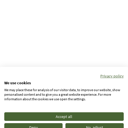
Privacy policy
We use cookies
We may place these for analysis of our visitor data, to improve our website, show
personalised content and to give you a great website experience. For more
information about the cookies we use open the settings.
Accept all
Deny
No, adjust