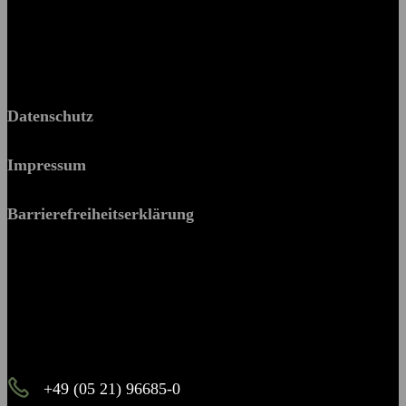
© 2026 BPP
Datenschutz
Impressum
Barrierefreiheitserklärung
Es piekst bei Ihnen?
Melden Sie sich – wir helfen Ihnen dabei, den Stachel zu
ziehen.
+49 (05 21) 96685-0