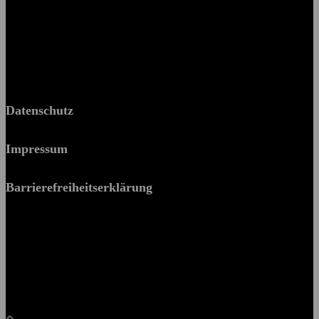
BPP Becker Patzelt Pollmann und Partner mbB
© 2026 BPP
Datenschutz
Impressum
Barrierefreiheitserklärung
Es piekst bei Ihnen?
Melden Sie sich – wir helfen Ihnen dabei, den Stachel zu
ziehen.