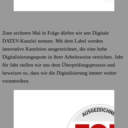
Zum sechsten Mal in Folge dürfen wir uns Digitale
DATEV-Kanzlei nennen. Mit dem Label werden
innovative Kanzleien ausgezeichnet, die eine hohe
Digitalisierungsquote in ihrer Arbeitsweise erreichen. Jahr
für Jahr stellen wir uns dem Überprüfungsprozess und
beweisen so, dass wir die Digitalisierung immer weiter
vorantreiben.