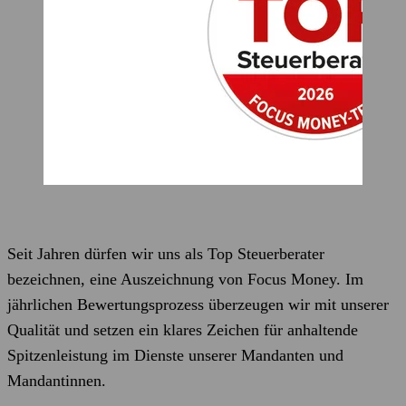
Seit Jahren dürfen wir uns als Top Steuerberater
bezeichnen, eine Auszeichnung von Focus Money. Im
jährlichen Bewertungsprozess überzeugen wir mit unserer
Qualität und setzen ein klares Zeichen für anhaltende
Spitzenleistung im Dienste unserer Mandanten und
Mandantinnen.