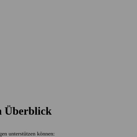
 oft ein emotionaler und rechtlich anspruchsv
zelnen Schritten der Transaktion und helfen i
Know-how beim Verkauf oder Kauf von Untern
ionen sowie beim Management-Buy Out und Ma
n gerne zur Verfügung, damit Sie faire Deals
 Überblick
gen unterstützen können: