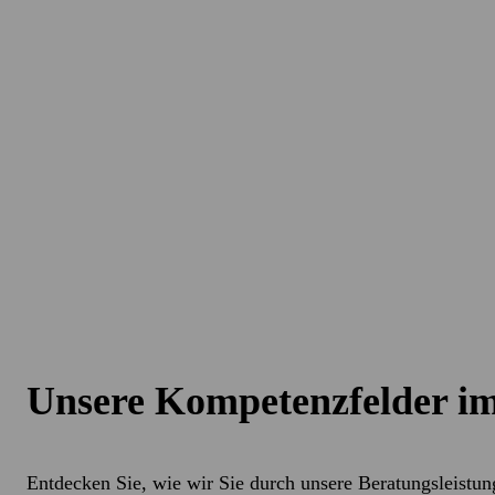
Der Verkauf oder Kauf eines Unternehmens ist
sowohl Verkäufer als auch Käufer bei den ein
vorzubereiten und durchzuführen.
Wir verfügen über langjähriges Beratungs-
Joint-Ventures, der Durchführung von Fus
eine Zusammenarbeit planen, stehen wir Ihne
Unsere Kompetenzfelder im
Entdecken Sie, wie wir Sie durch unsere Beratungsleistun