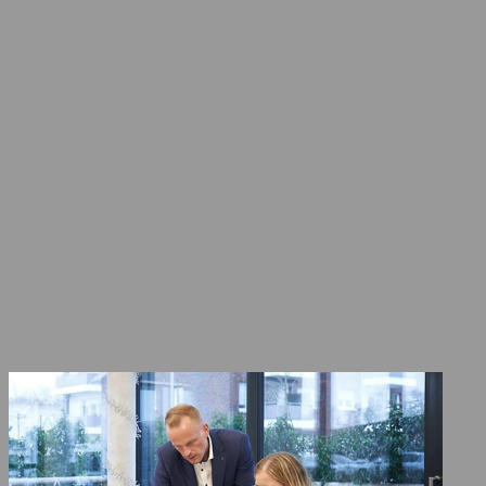
Wir vertiefen uns für Sie in alle neuen Vero
den Überblick.
Wir packen das komplexe Thema Steuerrecht 
und interdisziplinär. Wir analysieren Ihre f
Möglichkeiten auf, damit Sie Ihre Zukunft op