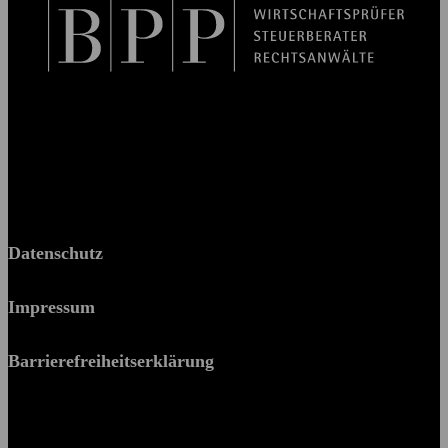
BPP Becker Patzelt Pollmann und Partner mbB
© 2026 BPP
Datenschutz
Impressum
Barrierefreiheitserklärung
Es piekst bei Ihnen?
Melden Sie sich – wir helfen Ihnen dabei, den Stachel zu