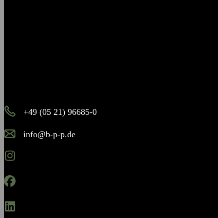
Es piekst bei Ihnen?
Melden Sie sich – wir helfen Ihnen dabei, den Stachel zu
ziehen.
+49 (05 21) 96685-0
info@b-p-p.de
Instagram
Facebook