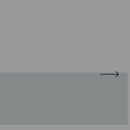
-
-
-