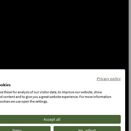
Privacy policy
ookies
e these for analysis of our visitor data, to improve our website, show
d content and to give you a great website experience. For more information
ookies we use open the settings.
Accept all
Deny
No, adjust