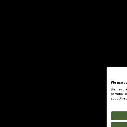
We use c
We may plac
personalise
about the c