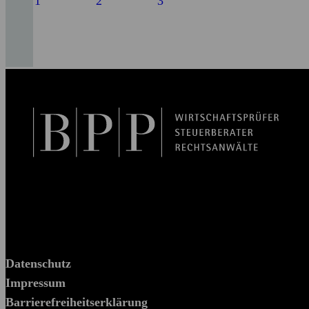
1
2
3
BPP Becker Patzelt Pollmann und Partner mbB
© 2026 BPP
Datenschutz
Impressum
Barrierefreiheitserklärung