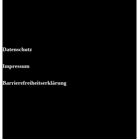
BPP Becker Patzelt Pollmann und Partner mbB
© 2026 BPP
Datenschutz
Impressum
Barrierefreiheitserklärung
Es piekst bei Ihnen?
Melden Sie sich – wir helfen Ihnen dabei, den Stachel zu
ziehen.