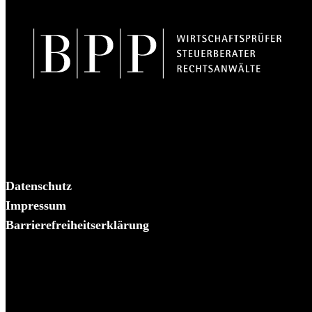
BPP Becker Patzelt Pollmann und Partner mbB
© 2026 BPP
Datenschutz
Impressum
Barrierefreiheitserklärung
Es piekst bei Ihnen?
Melden Sie sich – wir helfen Ihnen dabei, den Stachel zu