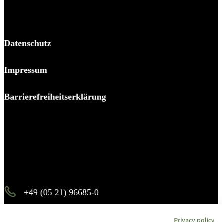
Datenschutz
Impressum
Barrierefreiheitserklärung
Es piekst bei Ihnen?
Melden Sie sich – wir helfen Ihnen dabei, den Stachel zu
ziehen.
+49 (05 21) 96685-0
info@b-p-p.de
Privacy policy