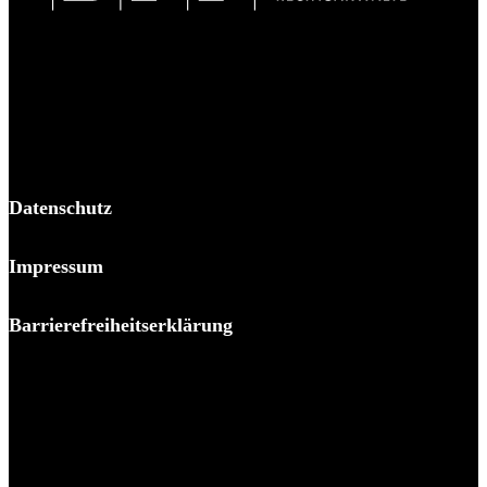
BPP Becker Patzelt Pollmann und Partner mbB
© 2026 BPP
Datenschutz
Impressum
Barrierefreiheitserklärung
Es piekst bei Ihnen?
Melden Sie sich – wir helfen Ihnen dabei, den Stachel zu
ziehen.