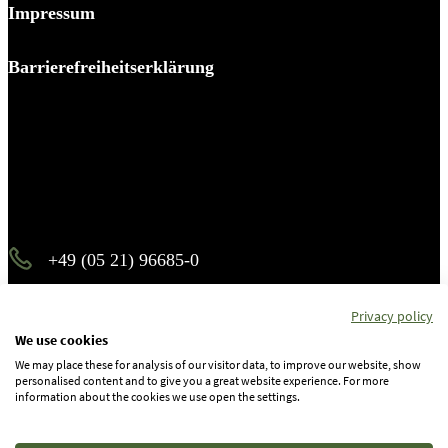
Impressum
Barrierefreiheitserklärung
Es piekst bei Ihnen?
Melden Sie sich – wir helfen Ihnen dabei, den Stachel zu
ziehen.
+49 (05 21) 96685-0
info@b-p-p.de
Privacy policy
We use cookies
We may place these for analysis of our visitor data, to improve our website, show
Instagram
personalised content and to give you a great website experience. For more
information about the cookies we use open the settings.
Facebook