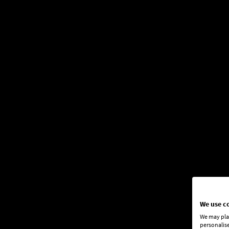
We use c
We may plac
personalise