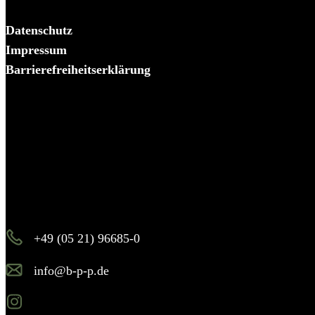
Datenschutz
Impressum
Barrierefreiheitserklärung
Es piekst bei Ihnen?
Melden Sie sich – wir helfen Ihnen dabei, den Stachel zu
ziehen.
+49 (05 21) 96685-0
info@b-p-p.de