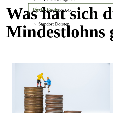
Was hat sich 
Digital Center
Standort Bielefeld
Standort Dorsten
Mindestlohns