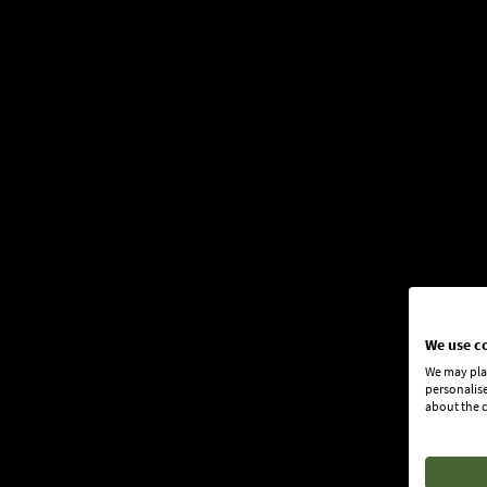
We use c
We may plac
personalise
about the c