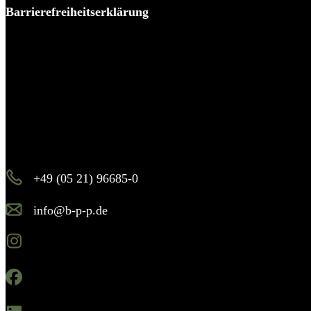
Barrierefreiheitserklärung
Es piekst bei Ihnen?
Melden Sie sich – wir helfen Ihnen dabei, den Stachel zu
ziehen.
+49 (05 21) 96685-0
info@b-p-p.de
Instagram
Facebook