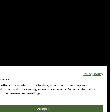
Privacy policy
ookies
e these for analysis of our visitor data, to improve our website, show
d content and to give you a great website experience. For more information
ookies we use open the settings.
Accept all