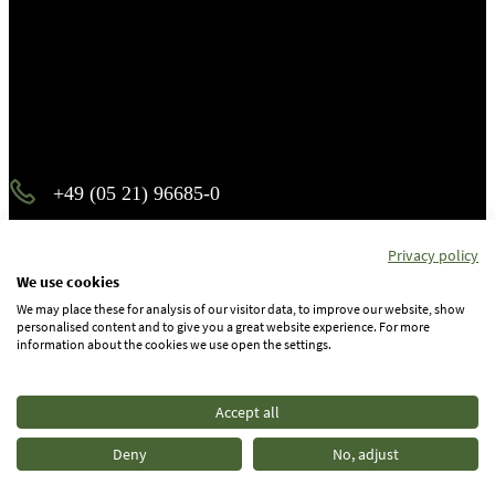
Es piekst bei Ihnen?
Melden Sie sich – wir helfen Ihnen dabei, den Stachel zu
ziehen.
+49 (05 21) 96685-0
info@b-p-p.de
Privacy policy
We use cookies
We may place these for analysis of our visitor data, to improve our website, show
Instagram
personalised content and to give you a great website experience. For more
information about the cookies we use open the settings.
Facebook
Accept all
Linkedin
Deny
No, adjust
Auswahl schließen