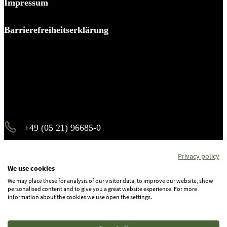
Impressum
Barrierefreiheitserklärung
Es piekst bei Ihnen?
Melden Sie sich – wir helfen Ihnen dabei, den Stachel zu
ziehen.
+49 (05 21) 96685-0
info@b-p-p.de
Privacy policy
We use cookies
We may place these for analysis of our visitor data, to improve our website, show
Instagram
personalised content and to give you a great website experience. For more
information about the cookies we use open the settings.
Facebook