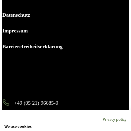
Datenschutz
Impressum
Barrierefreiheitserklärung
Es piekst bei Ihnen?
Melden Sie sich – wir helfen Ihnen dabei, den Stachel zu
ziehen.
+49 (05 21) 96685-0
info@b-p-p.de
Privacy policy
We use cookies