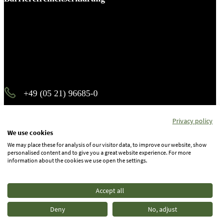
Es piekst bei Ihnen?
Melden Sie sich – wir helfen Ihnen dabei, den Stachel zu
ziehen.
+49 (05 21) 96685-0
info@b-p-p.de
Privacy policy
We use cookies
We may place these for analysis of our visitor data, to improve our website, show
Instagram
personalised content and to give you a great website experience. For more
information about the cookies we use open the settings.
Facebook
Accept all
Linkedin
Deny
No, adjust