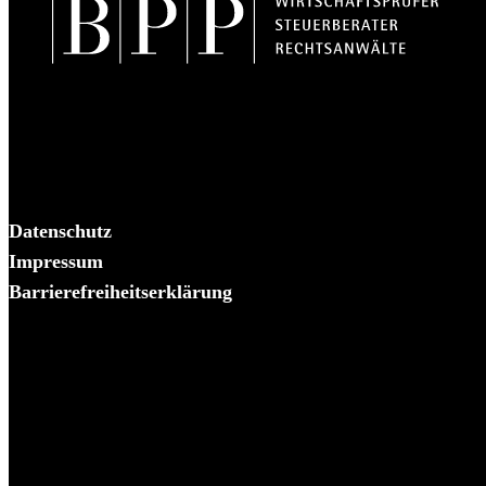
BPP Becker Patzelt Pollmann und Partner mbB
© 2026 BPP
Datenschutz
Impressum
Barrierefreiheitserklärung
Es piekst bei Ihnen?
Melden Sie sich – wir helfen Ihnen dabei, den Stachel zu
ziehen.