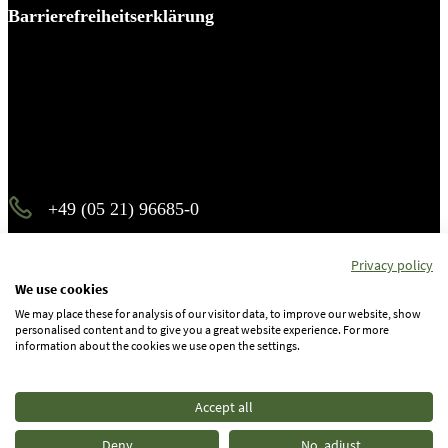
Barrierefreiheitserklärung
Es piekst bei Ihnen?
Melden Sie sich – wir helfen Ihnen dabei, den Stachel zu
ziehen.
+49 (05 21) 96685-0
info@b-p-p.de
Privacy policy
We use cookies
We may place these for analysis of our visitor data, to improve our website, show
Instagram
personalised content and to give you a great website experience. For more
information about the cookies we use open the settings.
Facebook
Accept all
Linkedin
Deny
No, adjust