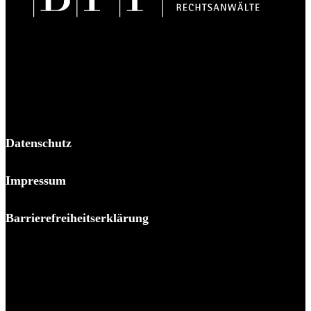
BPP Becker Patzelt Pollmann und Partner mbB
© 2026 BPP
Datenschutz
Impressum
Barrierefreiheitserklärung
Es piekst bei Ihnen?
Melden Sie sich – wir helfen Ihnen dabei, den Stachel zu
ziehen.