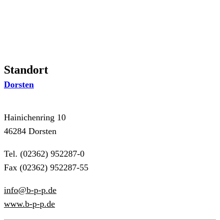
Standort
Dorsten
Hainichenring 10
46284 Dorsten
Tel. (02362) 952287-0
Fax (02362) 952287-55
info@b-p-p.de
www.b-p-p.de