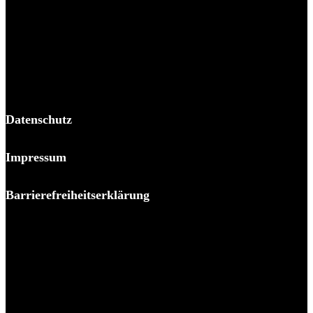
BPP Becker Patzelt Pollmann und Partner mbB
© 2026 BPP
Datenschutz
Impressum
Barrierefreiheitserklärung
Es piekst bei Ihnen?
Melden Sie sich – wir helfen Ihnen dabei, den Stachel zu
ziehen.