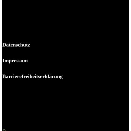
BPP Becker Patzelt Pollmann und Partner mbB
© 2026 BPP
Datenschutz
Impressum
Barrierefreiheitserklärung
Es piekst bei Ihnen?
Melden Sie sich – wir helfen Ihnen dabei, den Stachel zu
ziehen.