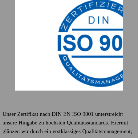
Unser Zertifikat nach DIN EN ISO 9001 unterstreicht
unsere Hingabe zu höchsten Qualitätsstandards. Hiermit
glänzen wir durch ein erstklassiges Qualitätsmanagement,