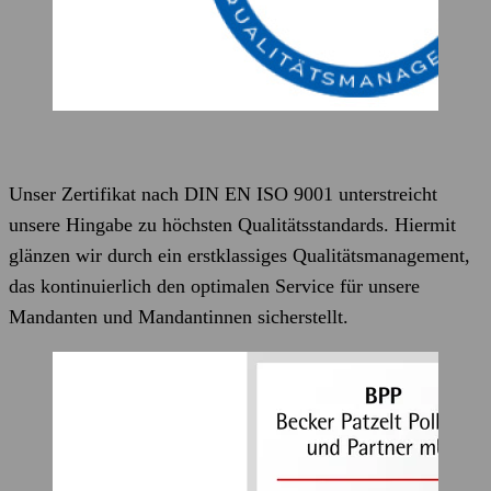
Unser Zertifikat nach DIN EN ISO 9001 unterstreicht
unsere Hingabe zu höchsten Qualitätsstandards. Hiermit
glänzen wir durch ein erstklassiges Qualitätsmanagement,
das kontinuierlich den optimalen Service für unsere
Mandanten und Mandantinnen sicherstellt.