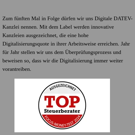
Zum fünften Mal in Folge dürfen wir uns Digitale DATEV-
Kanzlei nennen. Mit dem Label werden innovative
Kanzleien ausgezeichnet, die eine hohe
Digitalisierungsquote in ihrer Arbeitsweise erreichen. Jahr
für Jahr stellen wir uns dem Überprüfungsprozess und
beweisen so, dass wir die Digitalisierung immer weiter
vorantreiben.