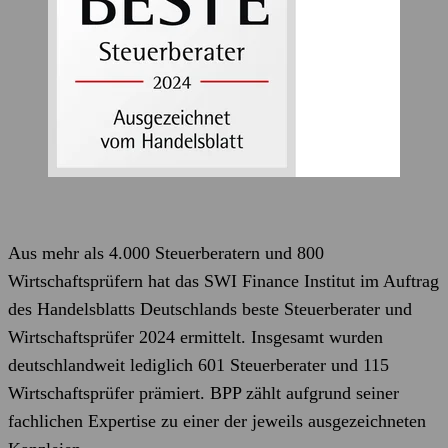
Aus mehr als 4.000 Steuerberatern und 800
Wirtschaftsprüfern hat das SWI Finance Institut im Auftrag
des Handelsblatts Deutschlands beste Steuerberater und
Wirtschaftsprüfer 2024 ermittelt. Insgesamt wurden
deutschlandweit lediglich 601 Steuerberater und 115
Wirtschaftsprüfer prämiert. BPP zählt aufgrund seiner
fachlichen Expertise zu einer der jeweils ausgezeichneten