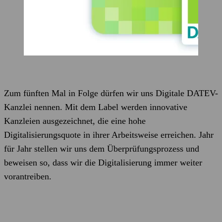
Zum fünften Mal in Folge dürfen wir uns Digitale DATEV-
Kanzlei nennen. Mit dem Label werden innovative
Kanzleien ausgezeichnet, die eine hohe
Digitalisierungsquote in ihrer Arbeitsweise erreichen. Jahr
für Jahr stellen wir uns dem Überprüfungsprozess und
beweisen so, dass wir die Digitalisierung immer weiter
vorantreiben.