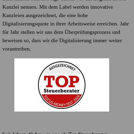
Kanzlei nennen. Mit dem Label werden innovative
Kanzleien ausgezeichnet, die eine hohe
Digitalisierungsquote in ihrer Arbeitsweise erreichen. Jahr
für Jahr stellen wir uns dem Überprüfungsprozess und
beweisen so, dass wir die Digitalisierung immer weiter
vorantreiben.