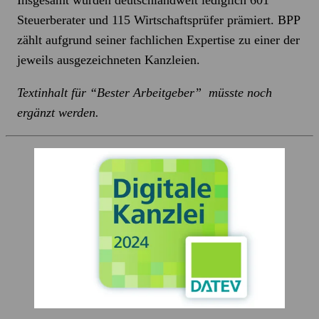
Insgesamt wurden deutschlandweit lediglich 601
Steuerberater und 115 Wirtschaftsprüfer prämiert. BPP
zählt aufgrund seiner fachlichen Expertise zu einer der
jeweils ausgezeichneten Kanzleien.
Textinhalt für “Bester Arbeitgeber” müsste noch
ergänzt werden.