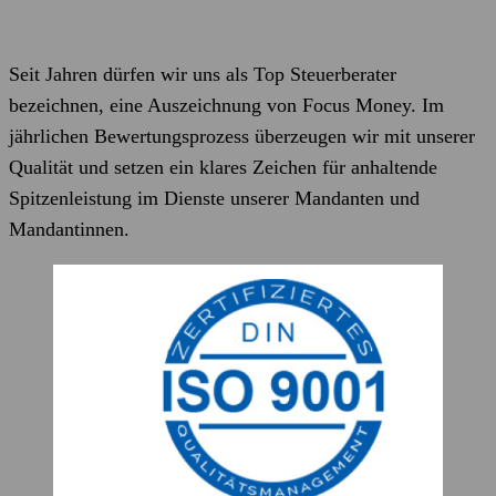
Seit Jahren dürfen wir uns als Top Steuerberater
bezeichnen, eine Auszeichnung von Focus Money. Im
jährlichen Bewertungsprozess überzeugen wir mit unserer
Qualität und setzen ein klares Zeichen für anhaltende
Spitzenleistung im Dienste unserer Mandanten und
Mandantinnen.