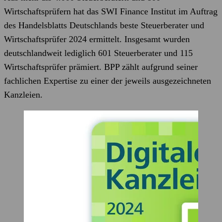
Wirtschaftsprüfern hat das SWI Finance Institut im Auftrag
des Handelsblatts Deutschlands beste Steuerberater und
Wirtschaftsprüfer 2024 ermittelt. Insgesamt wurden
deutschlandweit lediglich 601 Steuerberater und 115
Wirtschaftsprüfer prämiert. BPP zählt aufgrund seiner
fachlichen Expertise zu einer der jeweils ausgezeichneten
Kanzleien.