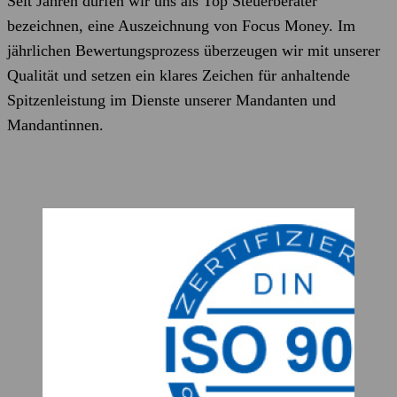
Seit Jahren dürfen wir uns als Top Steuerberater
bezeichnen, eine Auszeichnung von Focus Money. Im
jährlichen Bewertungsprozess überzeugen wir mit unserer
Qualität und setzen ein klares Zeichen für anhaltende
Spitzenleistung im Dienste unserer Mandanten und
Mandantinnen.