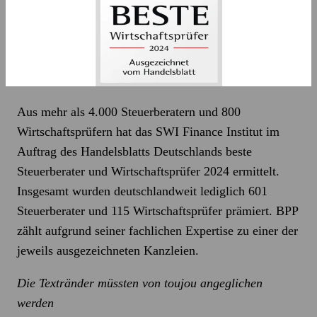
Aus mehr als 4.000 Steuerberatern und 800
Wirtschaftsprüfern hat das SWI Finance Institut im
Auftrag des Handelsblatts Deutschlands beste
Steuerberater und Wirtschaftsprüfer 2024 ermittelt.
Insgesamt wurden deutschlandweit lediglich 601
Steuerberater und 115 Wirtschaftsprüfer prämiert. BPP
zählt aufgrund seiner fachlichen Expertise zu einer der
jeweils ausgezeichneten Kanzleien.
Die Textränder müssten von toujou angeglichen
werden